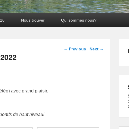
026
Nous trouver
Qui sommes nous?
Post navigation
←
Previous
Next
→
 2022
téo) avec grand plaisir.
ortifs de haut niveau!