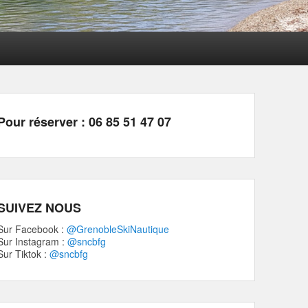
Pour réserver : 06 85 51 47 07
SUIVEZ NOUS
Sur Facebook :
@GrenobleSkiNautique
Sur Instagram :
@sncbfg
Sur Tiktok :
@sncbfg