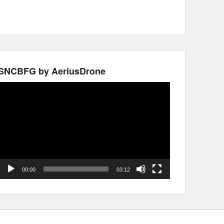
SNCBFG by AeriusDrone
Video
Player
00:00
03:12