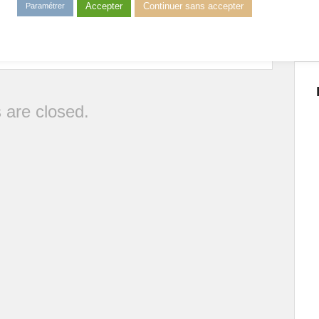
Accepter
Continuer sans accepter
Paramétrer
Ski
,
champion
,
Découverte
,
perfectionnement
,
saut
,
Ski
ink
.
are closed.