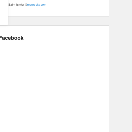
Météo Saint-Ismier
©
meteocity.com
Facebook