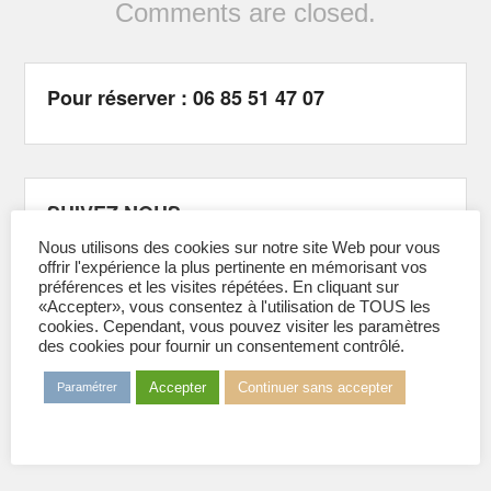
Comments are closed.
Pour réserver : 06 85 51 47 07
SUIVEZ NOUS
Sur Facebook :
@GrenobleSkiNautique
Nous utilisons des cookies sur notre site Web pour vous
Sur Instagram :
@sncbfg
offrir l'expérience la plus pertinente en mémorisant vos
Sur Tiktok :
@sncbfg
préférences et les visites répétées. En cliquant sur
«Accepter», vous consentez à l'utilisation de TOUS les
cookies. Cependant, vous pouvez visiter les paramètres
des cookies pour fournir un consentement contrôlé.
Adhérer à l’association 2026
Accepter
Continuer sans accepter
Paramétrer
Formulaire d'adhésion