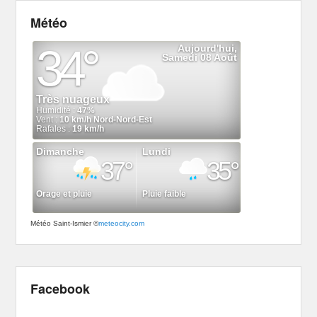
Météo
Météo Saint-Ismier
©
meteocity.com
Facebook