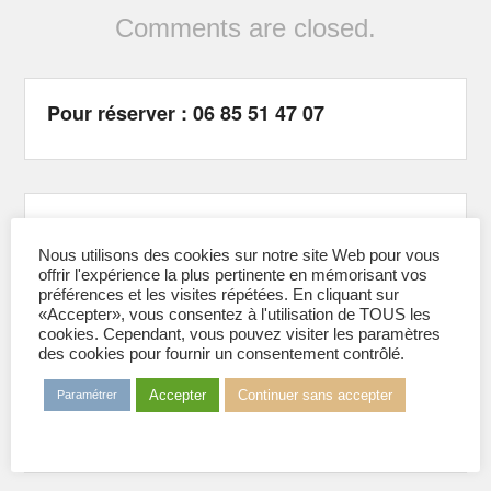
Comments are closed.
Pour réserver : 06 85 51 47 07
SUIVEZ NOUS
Nous utilisons des cookies sur notre site Web pour vous
Sur Facebook :
@GrenobleSkiNautique
offrir l'expérience la plus pertinente en mémorisant vos
Sur Instagram :
@sncbfg
préférences et les visites répétées. En cliquant sur
Sur Tiktok :
@sncbfg
«Accepter», vous consentez à l'utilisation de TOUS les
cookies. Cependant, vous pouvez visiter les paramètres
des cookies pour fournir un consentement contrôlé.
Accepter
Continuer sans accepter
Paramétrer
Adhérer à l’association 2026
Formulaire d'adhésion