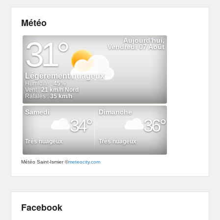
Météo
Météo Saint-Ismier
©
meteocity.com
Facebook