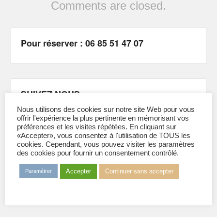
Comments are closed.
Pour réserver : 06 85 51 47 07
SUIVEZ NOUS
Sur Facebook :
@GrenobleSkiNautique
Nous utilisons des cookies sur notre site Web pour vous
Sur Instagram :
@sncbfg
offrir l'expérience la plus pertinente en mémorisant vos
Sur Tiktok :
@sncbfg
préférences et les visites répétées. En cliquant sur
«Accepter», vous consentez à l'utilisation de TOUS les
cookies. Cependant, vous pouvez visiter les paramètres
des cookies pour fournir un consentement contrôlé.
Adhérer à l’association 2026
Accepter
Continuer sans accepter
Paramétrer
Formulaire d'adhésion