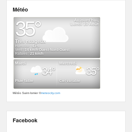
Météo
Météo Saint-Ismier
©
meteocity.com
Facebook