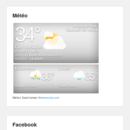
Météo
Météo Saint-Ismier
©
meteocity.com
Facebook