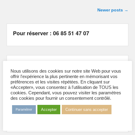
Post navigation
Newer posts
→
Pour réserver : 06 85 51 47 07
SUIVEZ NOUS
Nous utilisons des cookies sur notre site Web pour vous
Sur Facebook :
@GrenobleSkiNautique
offrir l'expérience la plus pertinente en mémorisant vos
Sur Instagram :
@sncbfg
préférences et les visites répétées. En cliquant sur
Sur Tiktok :
@sncbfg
«Accepter», vous consentez à l'utilisation de TOUS les
cookies. Cependant, vous pouvez visiter les paramètres
des cookies pour fournir un consentement contrôlé.
Accepter
Continuer sans accepter
Paramétrer
Adhérer à l’association 2026
Formulaire d'adhésion